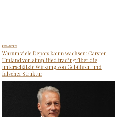
FINANZEN
Warum viele Depots kaum wachsen: Carsten
Umland von simplified trading über die
unterschätzte Wirkung von Gebühren und
falscher Struktur