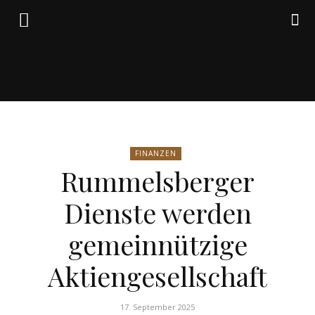
Friedrich
FINANZEN
von
Rummelsberger
Dienste werden
Weik
gemeinnützige
Aktiengesellschaft
17. September 2025