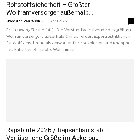
Rohstoffsicherheit – Größter
Wolframversorger außerhalb...
Friedrich von Weik
-
16. April 2026
0
Breitenwang/Reutte (ots) - Der Vorstandsvorsitzende des größten
Wolframversorgers außerhalb Chinas fordert Exportrestriktionen
für Wolframschrotte als Antwort auf Preisexplosion und Knappheit
des kritischen Rohstoffs Wolfram ist...
Rapsblüte 2026 / Rapsanbau stabil:
Verlässliche Größe im Ackerbau