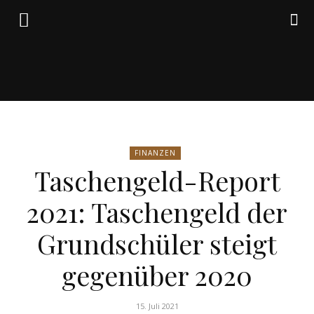
Friedrich
FINANZEN
von
Taschengeld-Report
2021: Taschengeld der
Weik
Grundschüler steigt
gegenüber 2020
15. Juli 2021