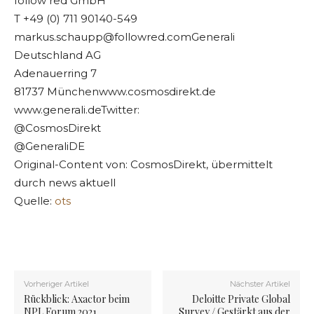
follow red GmbH
T +49 (0) 711 90140-549
markus.schaupp@followred.comGenerali
Deutschland AG
Adenauerring 7
81737 Münchenwww.cosmosdirekt.de
www.generali.deTwitter:
@CosmosDirekt
@GeneraliDE
Original-Content von: CosmosDirekt, übermittelt
durch news aktuell
Quelle:
ots
Vorheriger Artikel
Nächster Artikel
Rückblick: Axactor beim
Deloitte Private Global
NPL Forum 2021
Survey / Gestärkt aus der