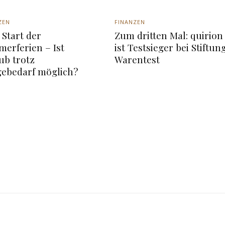
ZEN
FINANZEN
Start der
Zum dritten Mal: quirion
erferien – Ist
ist Testsieger bei Stiftun
ub trotz
Warentest
gebedarf möglich?