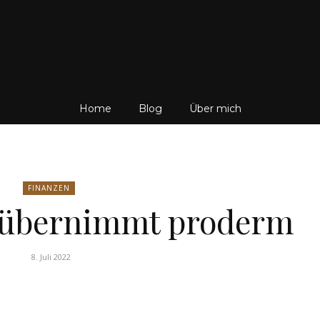
Friedrich
Home
Blog
Über mich
von
FINANZEN
übernimmt proderm
8. Juli 2022
Weik