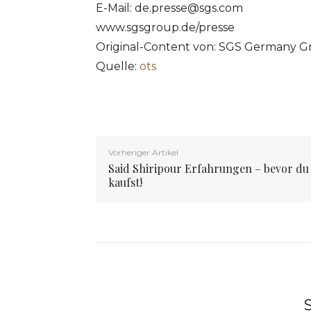
E-Mail:
de.presse@sgs.com
www.sgsgroup.de/presse
Original-Content von: SGS Germany G
Quelle:
ots
Vorheriger Artikel
Said Shiripour Erfahrungen – bevor du
kaufst!
S