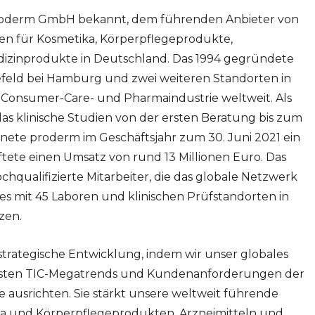
roderm GmbH bekannt, dem führenden Anbieter von
ngen für Kosmetika, Körperpflegeprodukte,
dizinprodukte in Deutschland. Das 1994 gegründete
feld bei Hamburg und zwei weiteren Standorten in
Consumer-Care- und Pharmaindustrie weltweit. Als
das klinische Studien von der ersten Beratung bis zum
nete proderm im Geschäftsjahr zum 30. Juni 2021 ein
ete einen Umsatz von rund 13 Millionen Euro. Das
qualifizierte Mitarbeiter, die das globale Netzwerk
es mit 45 Laboren und klinischen Prüfstandorten in
zen.
 strategische Entwicklung, indem wir unser globales
igsten TIC-Megatrends und Kundenanforderungen der
 ausrichten. Sie stärkt unsere weltweit führende
ka und Körperpflegeprodukten, Arzneimitteln und