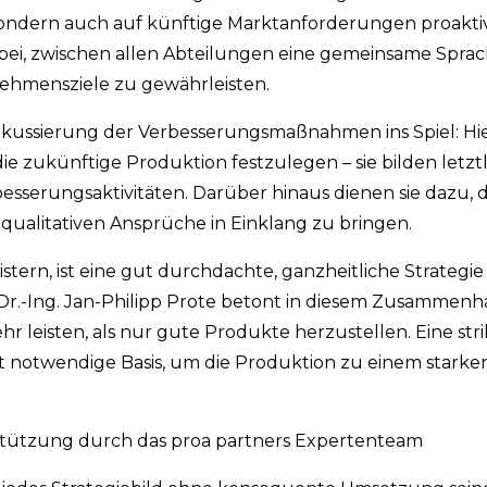
sondern auch auf künftige Marktanforderungen proaktiv
abei, zwischen allen Abteilungen eine gemeinsame Spra
ehmensziele zu gewährleisten.
kussierung der Verbesserungsmaßnahmen ins Spiel: Hier 
ie zukünftige Produktion festzulegen – sie bilden letztl
sserungsaktivitäten. Darüber hinaus dienen sie dazu, d
qualitativen Ansprüche in Einklang zu bringen.
rn, ist eine gut durchdachte, ganzheitliche Strategie e
Dr.-Ing. Jan-Philipp Prote betont in diesem Zusammen
 leisten, als nur gute Produkte herzustellen. Eine str
t notwendige Basis, um die Produktion zu einem starken
stützung durch das proa partners Expertenteam