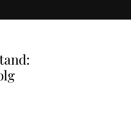
tand:
olg