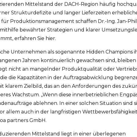
zierenden Mittelstand der DACH-Region häufig hochqua
rner Strukturdefizite und langer Lieferzeiten erheblich
 für Produktionsmanagement schaffen Dr.-Ing. Jan-Phi
mithilfe bewährter Strategien und klarer Umsetzungsle
mmt, erfahren Sie hier.
ische Unternehmen als sogenannte Hidden Champions ih
angenen Jahren kontinuierlich gewachsen sind, bleiben
 liegt nicht an mangelnder Produktqualität oder Vertrie
, die die Kapazitäten in der Auftragsabwicklung begren
mit klarem Zielbild, das an den Anforderungen des zukü
eiteres Wachstum. „Wenn diese innerbetrieblichen Engpäs
ufträge ablehnen. In einer solchen Situation sind sie
r allem auch in der langfristigen Wettbewerbsfähigkeit
proa partners GmbH.
duzierenden Mittelstand liegt in einer überlegenen