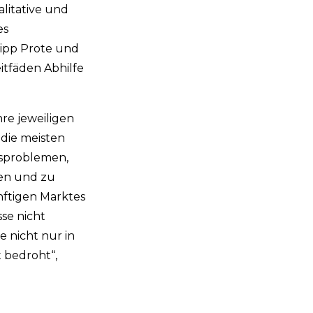
litative und
es
lipp Prote und
itfäden Abhilfe
re jeweiligen
 die meisten
bsproblemen,
zen und zu
nftigen Marktes
se nicht
 nicht nur in
 bedroht“,