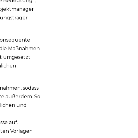
ne Bedeutung“,
Projektmanager
tungsträger
 konsequente
s die Maßnahmen
rt umgesetzt
nlichen
ßnahmen, sodass
rote außerdem. So
tlichen und
sse auf.
rten Vorlagen