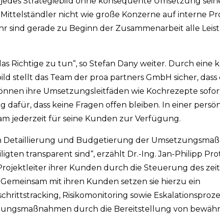
iert jedes Strategiebild ohne konsequente Umsetzung sei
 Mittelständler nicht wie große Konzerne auf interne 
r sind gerade zu Beginn der Zusammenarbeit alle Leis
as Richtige zu tun“, so Stefan Dany weiter. Durch eine
d stellt das Team der proa partners GmbH sicher, das
können ihre Umsetzungsleitfäden wie Kochrezepte sofo
g dafür, dass keine Fragen offen bleiben. In einer persö
m jederzeit für seine Kunden zur Verfügung.
chen Detaillierung und Budgetierung der Umsetzungsma
igten transparent sind“, erzählt Dr.-Ing. Jan-Philipp P
rojektleiter ihrer Kunden durch die Steuerung des zei
 Gemeinsam mit ihren Kunden setzen sie hierzu ein
ittstracking, Risikomonitoring sowie Eskalationsproze
setzungsmaßnahmen durch die Bereitstellung von bewäh