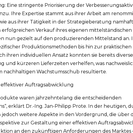
Eine stringente Priorisierung der Verbesserungsaktivit
hinzu. Ihre Expertise stammt aus ihrer Arbeit am renomm
aus ihrer Tätigkeit in der Strategieberatung namhaf
folgreichen Verkauf ihres eigenen mittelständischen
n nun gezielt auf den produzierenden Mittelstand an. 
ezifischer Produktionsmethoden bis hin zur praktischen
hren individuellen Ansatz konnten sie bereits divers
 und kürzeren Lieferzeiten verhelfen, was nachweislich
 nachhaltigen Wachstumsschub resultierte.
 effektiver Auftragsabwicklung
 Produkte waren jahrzehntelang die entscheidenden
erklärt Dr.-Ing. Jan-Philipp Prote. In der heutigen, d
 jedoch weitere Aspekte in den Vordergrund, die über d
rspektive zur Gestaltung einer effektiven Auftragsabwi
ktion an den zukünftigen Anforderungen des Marktes 