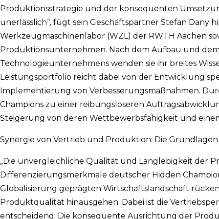
Produktionsstrategie und der konsequenten Umsetzung: 
unerlässlich“, fügt sein Geschäftspartner Stefan Dany 
Werkzeugmaschinenlabor (WZL) der RWTH Aachen sowie 
Produktionsunternehmen. Nach dem Aufbau und dem er
Technologieunternehmens wenden sie ihr breites Wisse
Leistungsportfolio reicht dabei von der Entwicklung sp
Implementierung von Verbesserungsmaßnahmen. Durch i
Champions zu einer reibungsloseren Auftragsabwicklung
Steigerung von deren Wettbewerbsfähigkeit und einem
Synergie von Vertrieb und Produktion: Die Grundlagen
„Die unvergleichliche Qualität und Langlebigkeit der
Differenzierungsmerkmale deutscher Hidden Champions“, 
Globalisierung geprägten Wirtschaftslandschaft rücken
Produktqualität hinausgehen. Dabei ist die Vertriebspe
entscheidend. Die konsequente Ausrichtung der Produ