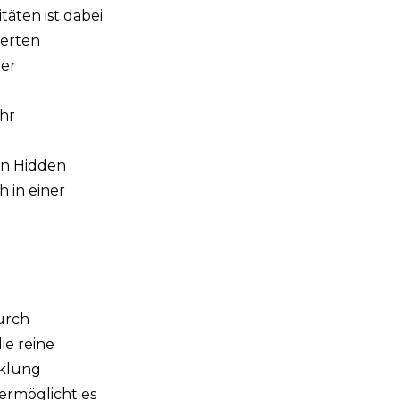
äten ist dabei
ierten
ter
Ihr
en Hidden
 in einer
urch
ie reine
cklung
ermöglicht es