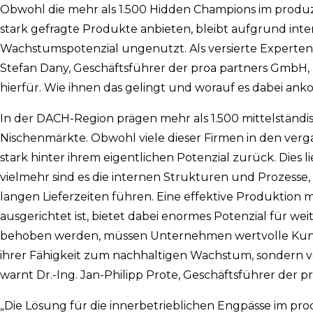
Obwohl die mehr als 1.500 Hidden Champions im produ
stark gefragte Produkte anbieten, bleibt aufgrund inte
Wachstumspotenzial ungenutzt. Als versierte Experten
Stefan Dany, Geschäftsführer der proa partners GmbH, 
hierfür. Wie ihnen das gelingt und worauf es dabei anko
In der DACH-Region prägen mehr als 1.500 mittelständ
Nischenmärkte. Obwohl viele dieser Firmen in den verg
stark hinter ihrem eigentlichen Potenzial zurück. Dies
vielmehr sind es die internen Strukturen und Prozesse
langen Lieferzeiten führen. Eine effektive Produktion 
ausgerichtet ist, bietet dabei enormes Potenzial für w
behoben werden, müssen Unternehmen wertvolle Kundena
ihrer Fähigkeit zum nachhaltigen Wachstum, sondern vo
warnt Dr.-Ing. Jan-Philipp Prote, Geschäftsführer der 
„Die Lösung für die innerbetrieblichen Engpässe im pro