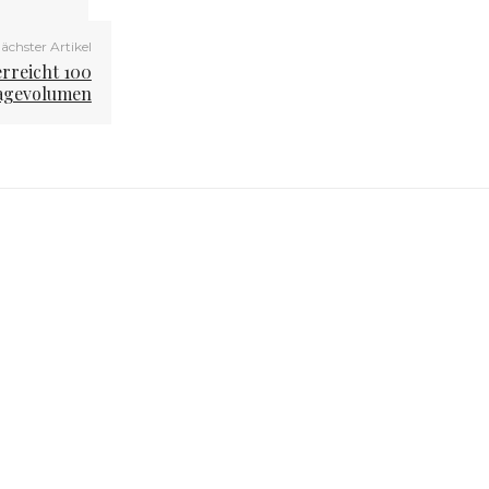
ächster Artikel
erreicht 100
lagevolumen