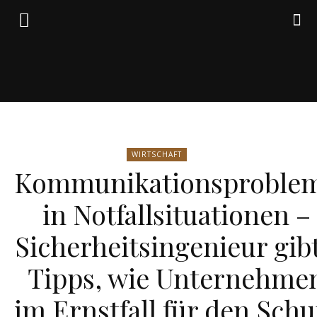
Friedrich
WIRTSCHAFT
von
Kommunikationsproble
in Notfallsituationen –
Weik
Sicherheitsingenieur gibt
Tipps, wie Unternehme
im Ernstfall für den Schu