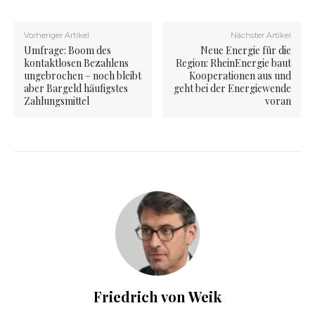
Vorheriger Artikel
Nächster Artikel
Umfrage: Boom des
Neue Energie für die
kontaktlosen Bezahlens
Region: RheinEnergie baut
ungebrochen – noch bleibt
Kooperationen aus und
aber Bargeld häufigstes
geht bei der Energiewende
Zahlungsmittel
voran
Friedrich von Weik