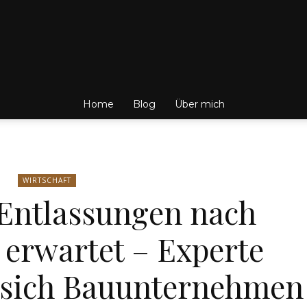
Friedrich
Home
Blog
Über mich
von
WIRTSCHAFT
 Entlassungen nach
f erwartet – Experte
Weik
 sich Bauunternehmen