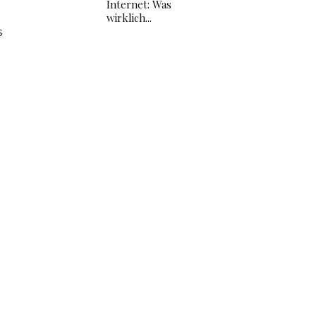
Internet: Was
wirklich...
s