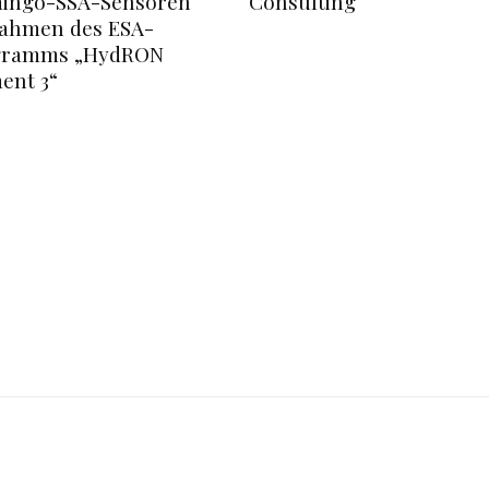
ingo-SSA-Sensoren
Consulting
ahmen des ESA-
gramms „HydRON
ent 3“