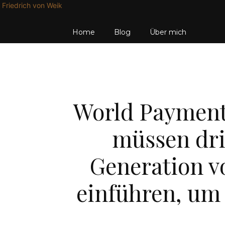
Friedrich von Weik
Home
Blog
Über mich
World Payment
müssen dri
Generation v
einführen, um