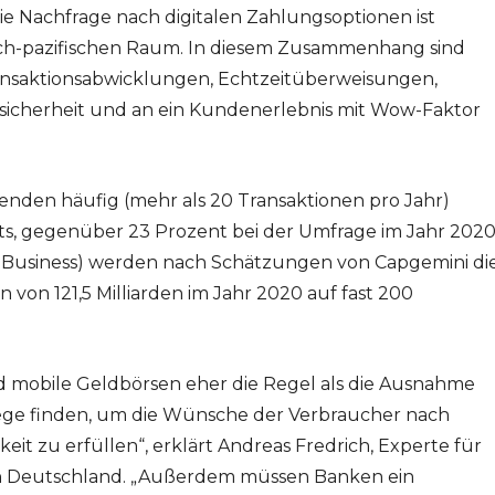
ie Nachfrage nach digitalen Zahlungsoptionen ist
atisch-pazifischen Raum. In diesem Zusammenhang sind
ansaktionsabwicklungen, Echtzeitüberweisungen,
lsicherheit und an ein Kundenerlebnis mit Wow-Faktor
enden häufig (mehr als 20 Transaktionen pro Jahr)
s, gegenüber 23 Prozent bei der Umfrage im Jahr 2020
 Business) werden nach Schätzungen von Capgemini di
von 121,5 Milliarden im Jahr 2020 auf fast 200
d mobile Geldbörsen eher die Regel als die Ausnahme
Wege finden, um die Wünsche der Verbraucher nach
it zu erfüllen“, erklärt Andreas Fredrich, Experte für
in Deutschland. „Außerdem müssen Banken ein