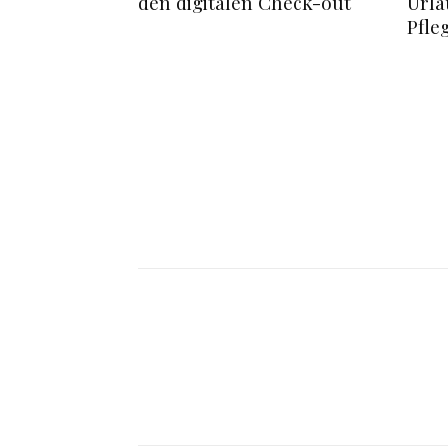
den digitalen Check-out
Urla
Pfle