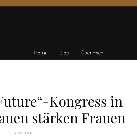
Friedrich
Home
Blog
Über mich
von
FINANZEN
Future“-Kongress in
auen stärken Frauen
Weik
16. Mai 2024