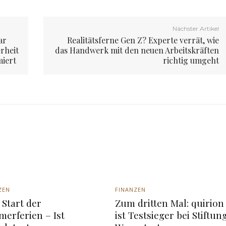
Nächster Artikel
ar
Realitätsferne Gen Z? Experte verrät, wie
rheit
das Handwerk mit den neuen Arbeitskräften
iert
richtig umgeht
ZEN
FINANZEN
Start der
Zum dritten Mal: quirion
erferien – Ist
ist Testsieger bei Stiftun