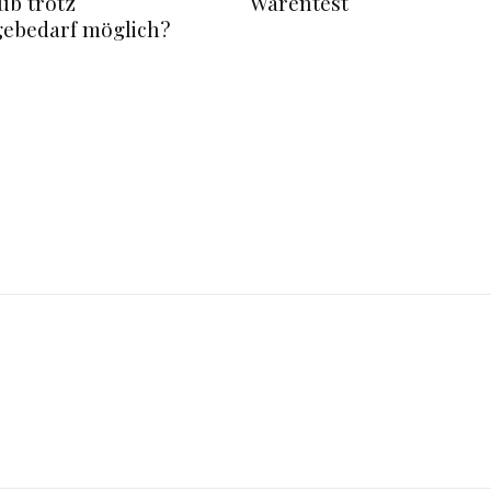
ub trotz
Warentest
gebedarf möglich?