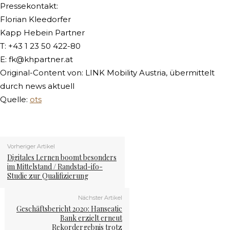
Pressekontakt:
Florian Kleedorfer
Kapp Hebein Partner
T: +43 1 23 50 422-80
E:
fk@khpartner.at
Original-Content von: LINK Mobility Austria, übermittelt
durch news aktuell
Quelle:
ots
Vorheriger Artikel
Digitales Lernen boomt besonders
im Mittelstand / Randstad-ifo-
Studie zur Qualifizierung
Nächster Artikel
Geschäftsbericht 2020: Hanseatic
Bank erzielt erneut
Rekordergebnis trotz