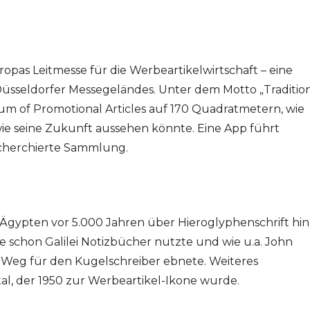
Europas Leitmesse für die Werbeartikelwirtschaft – eine
 Düsseldorfer Messegeländes. Unter dem Motto „Traditio
um of Promotional Articles auf 170 Quadratmetern, wie
wie seine Zukunft aussehen könnte. Eine App führt
echerchierte Sammlung.
n Ägypten vor 5.000 Jahren über Hieroglyphenschrift hin
wie schon Galilei Notizbücher nutzte und wie u.a. John
 Weg für den Kugelschreiber ebnete. Weiteres
stal, der 1950 zur Werbeartikel-Ikone wurde.