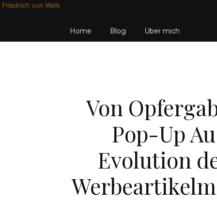
Friedrich von Weik
Home
Blog
Über mich
Von Opfergab
Pop-Up Aus
Evolution de
Werbeartikelme