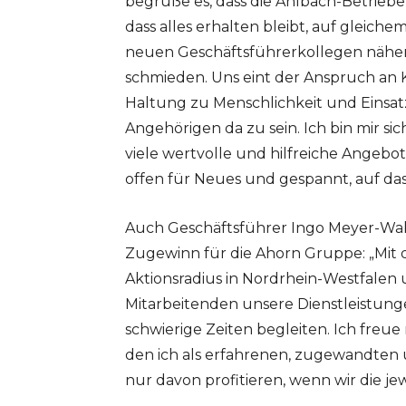
begrüße es, dass die Ahlbach-Betriebe
dass alles erhalten bleibt, auf gleiche
neuen Geschäftsführerkollegen nähe
schmieden. Uns eint der Anspruch an 
Haltung zu Menschlichkeit und Einsatz
Angehörigen da zu sein. Ich bin mir si
viele wertvolle und hilfreiche Angebo
offen für Neues und gespannt, auf da
Auch Geschäftsführer Ingo Meyer-Wah
Zugewinn für die Ahorn Gruppe: „Mit 
Aktionsradius in Nordrhein-Westfalen
Mitarbeitenden unsere Dienstleistun
schwierige Zeiten begleiten. Ich freue
den ich als erfahrenen, zugewandten u
nur davon profitieren, wenn wir die j