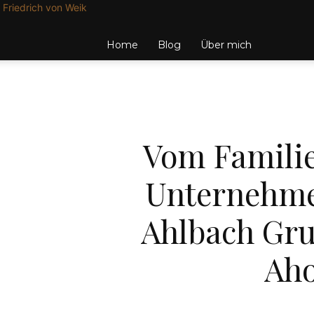
Friedrich von Weik
Home
Blog
Über mich
Vom Famili
Unternehme
Ahlbach Grup
Aho