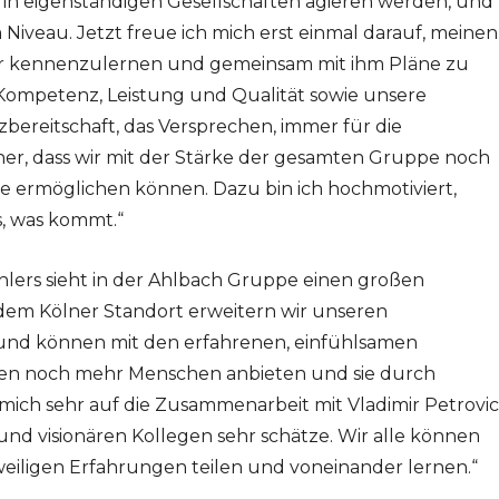
 in eigenständigen Gesellschaften agieren werden, und
m Niveau. Jetzt freue ich mich erst einmal darauf, meinen
r kennenzulernen und gemeinsam mit ihm Pläne zu
Kompetenz, Leistung und Qualität sowie unsere
bereitschaft, das Versprechen, immer für die
cher, dass wir mit der Stärke der gesamten Gruppe noch
te ermöglichen können. Dazu bin ich hochmotiviert,
s, was kommt.“
lers sieht in der Ahlbach Gruppe einen großen
dem Kölner Standort erweitern wir unseren
 und können mit den erfahrenen, einfühlsamen
gen noch mehr Menschen anbieten und sie durch
 mich sehr auf die Zusammenarbeit mit Vladimir Petrovic
nd visionären Kollegen sehr schätze. Wir alle können
eweiligen Erfahrungen teilen und voneinander lernen.“