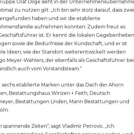
Gruppe Olaf Dilge sieht in der Unternehmensübernahm
imal zu nutzen gilt. „Ich bin sehr stolz darauf, dass zwe
ngefunden haben und wir die etablierte
ehmensfamilie aufnehmen konnten. Zudem freut es
 Geschäftsführer ist. Er kennt die lokalen Gegebenheiten
egen sowie die Bedürfnisse der Kundschaft, und er ist
ele Ideen, wie der Standort weiterentwickelt werden
go Meyer-Wahlers, der ebenfalls als Geschäftsführer bei
tändlich auch vom Vorstandsteam.“
echs etablierte Marken unter das Dach der Ahorn
n, Bestattungshaus Winzen + Feith, Deutsch
meyer, Bestattungen Linden, Mann Bestattungen und
öln.
spannende Zeiten“, sagt Vladimir Petrovic. „Ich