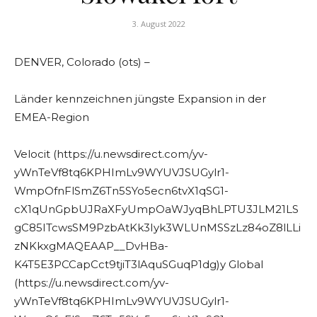
3. August 2022
DENVER, Colorado (ots) –
Länder kennzeichnen jüngste Expansion in der
EMEA-Region
Velocit (https://u.newsdirect.com/yv-
yWnTeVf8tq6KPHImLv9WYUVJSUGylr1-
WmpOfnFlSmZ6Tn5SYo5ecn6tvX1qSG1-
cX1qUnGpbUJRaXFyUmpOaWJyqBhLPTU3JLM21LS
gC85ITcwsSM9PzbAtKk3Iyk3WLUnMSSzLz84oZ8lLLi
zNKkxgMAQEAAP__DvHBa-
K4T5E3PCCapCct9tjiT3lAquSGuqP1dg)y Global
(https://u.newsdirect.com/yv-
yWnTeVf8tq6KPHImLv9WYUVJSUGylr1-