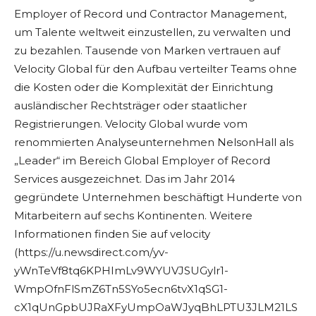
Employer of Record und Contractor Management,
um Talente weltweit einzustellen, zu verwalten und
zu bezahlen. Tausende von Marken vertrauen auf
Velocity Global für den Aufbau verteilter Teams ohne
die Kosten oder die Komplexität der Einrichtung
ausländischer Rechtsträger oder staatlicher
Registrierungen. Velocity Global wurde vom
renommierten Analyseunternehmen NelsonHall als
„Leader“ im Bereich Global Employer of Record
Services ausgezeichnet. Das im Jahr 2014
gegründete Unternehmen beschäftigt Hunderte von
Mitarbeitern auf sechs Kontinenten. Weitere
Informationen finden Sie auf velocity
(https://u.newsdirect.com/yv-
yWnTeVf8tq6KPHImLv9WYUVJSUGylr1-
WmpOfnFlSmZ6Tn5SYo5ecn6tvX1qSG1-
cX1qUnGpbUJRaXFyUmpOaWJyqBhLPTU3JLM21LS