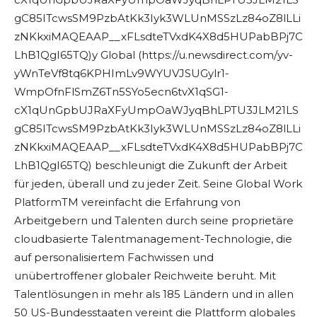
gC85ITcwsSM9PzbAtKk3Iyk3WLUnMSSzLz84oZ8lLLi
zNKkxiMAQEAAP__xFLsdteTVxdK4X8d5HUPabBPj7C
LhB1QgI65TQ)y Global (https://u.newsdirect.com/yv-
yWnTeVf8tq6KPHImLv9WYUVJSUGylr1-
WmpOfnFlSmZ6Tn5SYo5ecn6tvX1qSG1-
cX1qUnGpbUJRaXFyUmpOaWJyqBhLPTU3JLM21LS
gC85ITcwsSM9PzbAtKk3Iyk3WLUnMSSzLz84oZ8lLLi
zNKkxiMAQEAAP__xFLsdteTVxdK4X8d5HUPabBPj7C
LhB1QgI65TQ) beschleunigt die Zukunft der Arbeit
für jeden, überall und zu jeder Zeit. Seine Global Work
PlatformTM vereinfacht die Erfahrung von
Arbeitgebern und Talenten durch seine proprietäre
cloudbasierte Talentmanagement-Technologie, die
auf personalisiertem Fachwissen und
unübertroffener globaler Reichweite beruht. Mit
Talentlösungen in mehr als 185 Ländern und in allen
50 US-Bundesstaaten vereint die Plattform globales