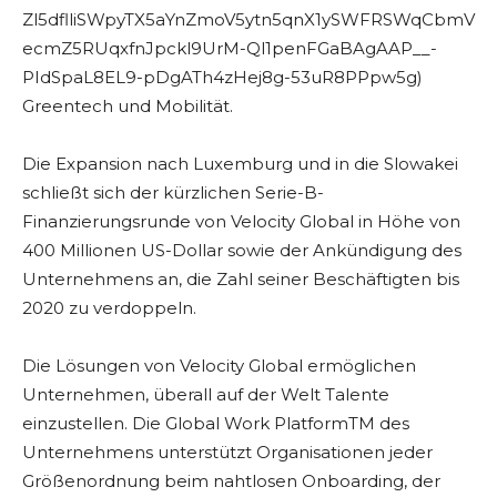
Zl5dflliSWpyTX5aYnZmoV5ytn5qnX1ySWFRSWqCbmV
ecmZ5RUqxfnJpckl9UrM-Ql1penFGaBAgAAP__-
PIdSpaL8EL9-pDgATh4zHej8g-53uR8PPpw5g)
Greentech und Mobilität.
Die Expansion nach Luxemburg und in die Slowakei
schließt sich der kürzlichen Serie-B-
Finanzierungsrunde von Velocity Global in Höhe von
400 Millionen US-Dollar sowie der Ankündigung des
Unternehmens an, die Zahl seiner Beschäftigten bis
2020 zu verdoppeln.
Die Lösungen von Velocity Global ermöglichen
Unternehmen, überall auf der Welt Talente
einzustellen. Die Global Work PlatformTM des
Unternehmens unterstützt Organisationen jeder
Größenordnung beim nahtlosen Onboarding, der