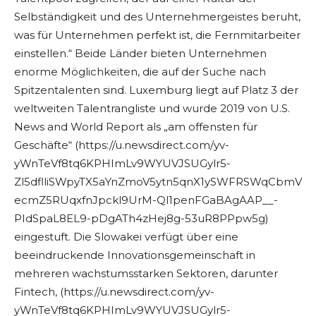
Selbständigkeit und des Unternehmergeistes beruht,
was für Unternehmen perfekt ist, die Fernmitarbeiter
einstellen.“ Beide Länder bieten Unternehmen
enorme Möglichkeiten, die auf der Suche nach
Spitzentalenten sind. Luxemburg liegt auf Platz 3 der
weltweiten Talentrangliste und wurde 2019 von U.S.
News and World Report als „am offensten für
Geschäfte“ (https://u.newsdirect.com/yv-
yWnTeVf8tq6KPHImLv9WYUVJSUGylr5-
Zl5dflliSWpyTX5aYnZmoV5ytn5qnX1ySWFRSWqCbmV
ecmZ5RUqxfnJpckl9UrM-Ql1penFGaBAgAAP__-
PIdSpaL8EL9-pDgATh4zHej8g-53uR8PPpw5g)
eingestuft. Die Slowakei verfügt über eine
beeindruckende Innovationsgemeinschaft in
mehreren wachstumsstarken Sektoren, darunter
Fintech, (https://u.newsdirect.com/yv-
yWnTeVf8tq6KPHImLv9WYUVJSUGylr5-