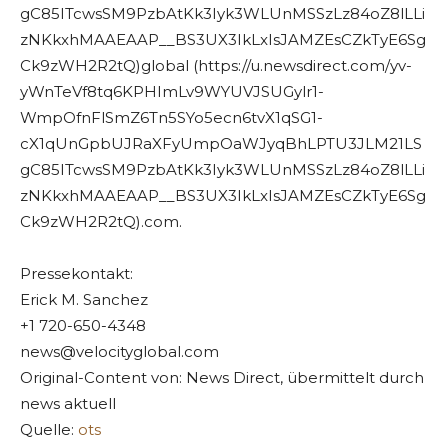
gC85ITcwsSM9PzbAtKk3Iyk3WLUnMSSzLz84oZ8lLLi
zNKkxhMAAEAAP__BS3UX3IkLxIsJAMZEsCZkTyE6Sg
Ck9zWH2R2tQ)global (https://u.newsdirect.com/yv-
yWnTeVf8tq6KPHImLv9WYUVJSUGylr1-
WmpOfnFlSmZ6Tn5SYo5ecn6tvX1qSG1-
cX1qUnGpbUJRaXFyUmpOaWJyqBhLPTU3JLM21LS
gC85ITcwsSM9PzbAtKk3Iyk3WLUnMSSzLz84oZ8lLLi
zNKkxhMAAEAAP__BS3UX3IkLxIsJAMZEsCZkTyE6Sg
Ck9zWH2R2tQ).com.
Pressekontakt:
Erick M. Sanchez
+1 720-650-4348
news@velocityglobal.com
Original-Content von: News Direct, übermittelt durch
news aktuell
Quelle:
ots