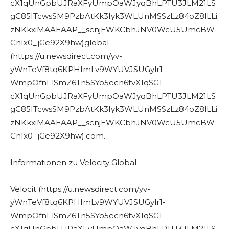
cX1qUnGpbUJRaXFyUmpOaWJyqBhLPTU3JLM21LS
gC85ITcwsSM9PzbAtKk3Iyk3WLUnMSSzLz84oZ8lLLi
zNKkxiMAAEAAP__scnjEWKCbhJNV0WcU5UmcBW
CnIx0_jGe92X9hw)global
(https://u.newsdirect.com/yv-
yWnTeVf8tq6KPHImLv9WYUVJSUGylr1-
WmpOfnFlSmZ6Tn5SYo5ecn6tvX1qSG1-
cX1qUnGpbUJRaXFyUmpOaWJyqBhLPTU3JLM21LS
gC85ITcwsSM9PzbAtKk3Iyk3WLUnMSSzLz84oZ8lLLi
zNKkxiMAAEAAP__scnjEWKCbhJNV0WcU5UmcBW
CnIx0_jGe92X9hw).com.
Informationen zu Velocity Global
Velocit (https://u.newsdirect.com/yv-
yWnTeVf8tq6KPHImLv9WYUVJSUGylr1-
WmpOfnFlSmZ6Tn5SYo5ecn6tvX1qSG1-
cX1qUnGpbUJRaXFyUmpOaWJyqBhLPTU3JLM21LS