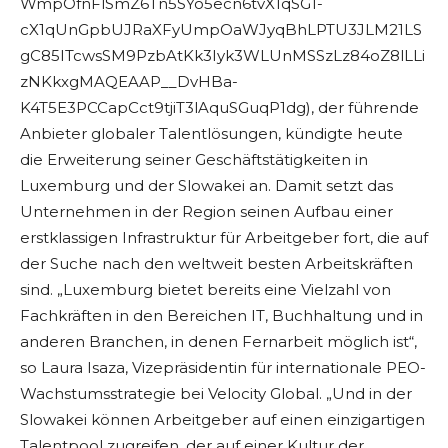
WmpOfnFlSmZ6Tn5SYo5ecn6tvX1qSG1-
cX1qUnGpbUJRaXFyUmpOaWJyqBhLPTU3JLM21LS
gC85ITcwsSM9PzbAtKk3Iyk3WLUnMSSzLz84oZ8lLLi
zNKkxgMAQEAAP__DvHBa-
K4T5E3PCCapCct9tjiT3lAquSGuqP1dg), der führende
Anbieter globaler Talentlösungen, kündigte heute
die Erweiterung seiner Geschäftstätigkeiten in
Luxemburg und der Slowakei an. Damit setzt das
Unternehmen in der Region seinen Aufbau einer
erstklassigen Infrastruktur für Arbeitgeber fort, die auf
der Suche nach den weltweit besten Arbeitskräften
sind. „Luxemburg bietet bereits eine Vielzahl von
Fachkräften in den Bereichen IT, Buchhaltung und in
anderen Branchen, in denen Fernarbeit möglich ist“,
so Laura Isaza, Vizepräsidentin für internationale PEO-
Wachstumsstrategie bei Velocity Global. „Und in der
Slowakei können Arbeitgeber auf einen einzigartigen
Talentpool zugreifen, der auf einer Kultur der