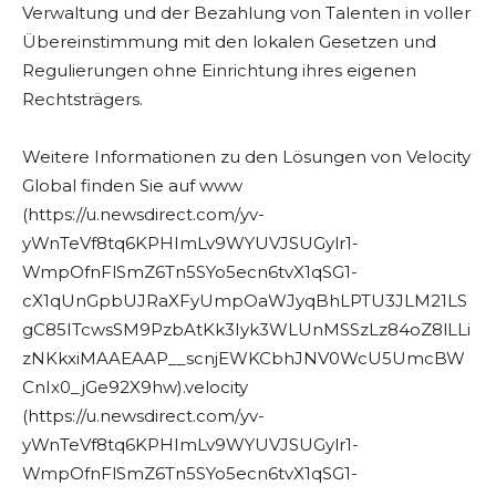
Verwaltung und der Bezahlung von Talenten in voller
Übereinstimmung mit den lokalen Gesetzen und
Regulierungen ohne Einrichtung ihres eigenen
Rechtsträgers.
Weitere Informationen zu den Lösungen von Velocity
Global finden Sie auf www
(https://u.newsdirect.com/yv-
yWnTeVf8tq6KPHImLv9WYUVJSUGylr1-
WmpOfnFlSmZ6Tn5SYo5ecn6tvX1qSG1-
cX1qUnGpbUJRaXFyUmpOaWJyqBhLPTU3JLM21LS
gC85ITcwsSM9PzbAtKk3Iyk3WLUnMSSzLz84oZ8lLLi
zNKkxiMAAEAAP__scnjEWKCbhJNV0WcU5UmcBW
CnIx0_jGe92X9hw).velocity
(https://u.newsdirect.com/yv-
yWnTeVf8tq6KPHImLv9WYUVJSUGylr1-
WmpOfnFlSmZ6Tn5SYo5ecn6tvX1qSG1-