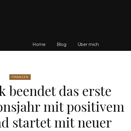
Friedrich
Home
Blog
Über mich
von
FINANZEN
 beendet das erste
nsjahr mit positivem
Weik
d startet mit neuer