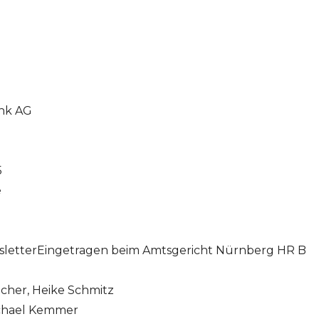
nk AG
5
e
letterEingetragen beim Amtsgericht Nürnberg HR B
ücher, Heike Schmitz
Michael Kemmer