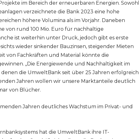
 Projekte im Bereich der erneuerbaren Energien. Sowoh
ieanlagen verzeichnete die Bank 2023 eine hohe
Bereichen höhere Volumina als im Vorjahr. Daneben
e von rund 100 Mio. Euro für nachhaltige
che ist weiterhin unter Druck, jedoch gibt es erste
ichts wieder sinkender Bauzinsen, steigender Mieten
t von Fachkräften und Material könnte die
ewinnen. „Die Energiewende und Nachhaltigkeit im
i denen die UmweltBank seit über 25 Jahren erfolgreich
menden Jahren wollen wir unsere Marktanteile deutlich
mar von Blücher.
mmenden Jahren deutliches Wachstum im Privat- und
rnbanksystems hat die UmweltBank ihre IT-