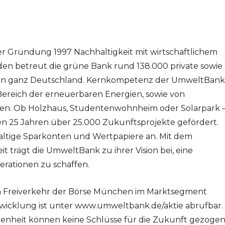
er Gründung 1997 Nachhaltigkeit mit wirtschaftlichem
nden betreut die grüne Bank rund 138.000 private sowie
in ganz Deutschland. Kernkompetenz der UmweltBank
 Bereich der erneuerbaren Energien, sowie von
ten. Ob Holzhaus, Studentenwohnheim oder Solarpark 
n 25 Jahren über 25.000 Zukunftsprojekte gefördert.
altige Sparkonten und Wertpapiere an. Mit dem
 trägt die UmweltBank zu ihrer Vision bei, eine
rationen zu schaffen.
m Freiverkehr der Börse München im Marktsegment
ntwicklung ist unter www.umweltbank.de/aktie abrufbar.
enheit können keine Schlüsse für die Zukunft gezoge