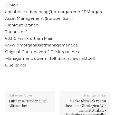
E-Mail:
annabelle.x.duechting@jpmorgan.comJPMorgan
Asset Management (Europe) S.à r.l.
Frankfurt Branch
Taunustor 1
60310 Frankfurt am Main
www.jpmorganassetmanagement.de
Original-Content von: J.P. Morgan Asset
Management, übermittelt durch news aktuell
Quelle:
ots
Vorheriger Artikel
Nächster Artikel
Lufthansa tritt der eFuel
Marko Slusarek verrät
Alliance bei
bewährte Strategien: Wie
man mit Affiliate-
Marketing ein finanzielles