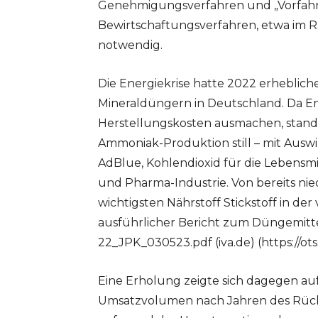
Genehmigungsverfahren und „Vorfahr
Bewirtschaftungsverfahren, etwa im 
notwendig.
Die Energiekrise hatte 2022 erheblic
Mineraldüngern in Deutschland. Da En
Herstellungskosten ausmachen, stande
Ammoniak-Produktion still – mit Ausw
AdBlue, Kohlendioxid für die Lebensmi
und Pharma-Industrie. Von bereits n
wichtigsten Nährstoff Stickstoff in de
ausführlicher Bericht zum Düngemitt
22_JPK_030523.pdf (iva.de) (https://ot
Eine Erholung zeigte sich dagegen a
Umsatzvolumen nach Jahren des Rück