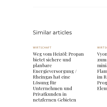
Similar articles
WIRTSCHAFT
WIRTS
Weg vom Heizöl: Propan
Vyom
bietet sichere und
zum 
planbare
mini
Energieversorgung /
Flam
Rheingas hat eine
im R
Lösung für
Pro
Unternehmen und
Elem
Privatkunden in
netzfernen Gebieten