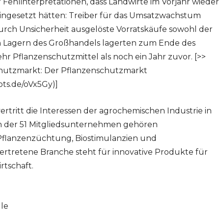
Fehlinterpretationen, dass Landwirte im Vorjahr wieder
ingesetzt hätten: Treiber für das Umsatzwachstum
rch Unsicherheit ausgelöste Vorratskäufe sowohl der
den Lagern des Großhandels lagerten zum Ende des
r Pflanzenschutzmittel als noch ein Jahr zuvor. [>>
chutzmarkt: Der Pflanzenschutzmarkt
ots.de/oVx5Gy)]
vertritt die Interessen der agrochemischen Industrie in
n der 51 Mitgliedsunternehmen gehören
Pflanzenzüchtung, Biostimulanzien und
rtretene Branche steht für innovative Produkte für
tschaft.
lle