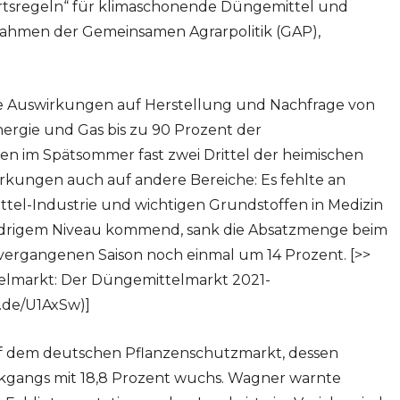
tsregeln“ für klimaschonende Düngemittel und
Rahmen der Gemeinsamen Agrarpolitik (GAP),
he Auswirkungen auf Herstellung und Nachfrage von
ergie und Gas bis zu 90 Prozent der
n im Spätsommer fast zwei Drittel der heimischen
irkungen auch auf andere Bereiche: Es fehlte an
ttel-Industrie und wichtigen Grundstoffen in Medizin
iedrigem Niveau kommend, sank die Absatzmenge beim
r vergangenen Saison noch einmal um 14 Prozent. [>>
elmarkt: Der Düngemittelmarkt 2021-
s.de/U1AxSw)]
uf dem deutschen Pflanzenschutzmarkt, dessen
gangs mit 18,8 Prozent wuchs. Wagner warnte