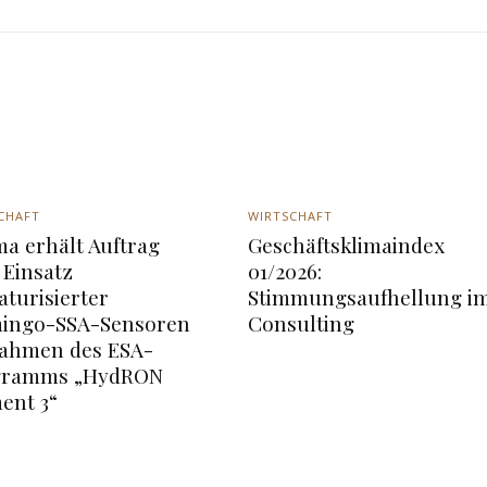
CHAFT
WIRTSCHAFT
a erhält Auftrag
Geschäftsklimaindex
Einsatz
01/2026:
aturisierter
Stimmungsaufhellung i
ingo-SSA-Sensoren
Consulting
ahmen des ESA-
gramms „HydRON
ent 3“