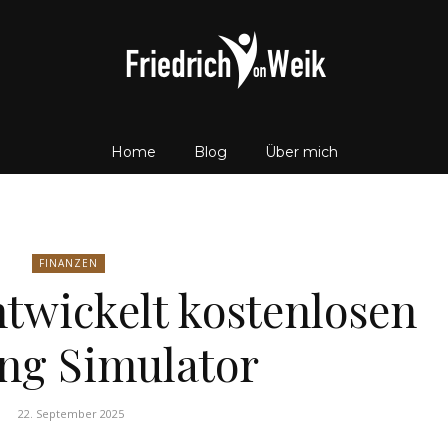
Home
Blog
Über mich
Friedrich
FINANZEN
twickelt kostenlosen
von
ng Simulator
22. September 2025
Weik