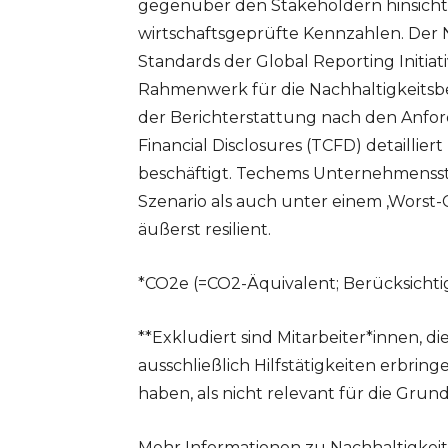
gegenüber den Stakeholdern hinsicht
wirtschaftsgeprüfte Kennzahlen. Der N
Standards der Global Reporting Initiat
Rahmenwerk für die Nachhaltigkeitsb
der Berichterstattung nach den Anfor
Financial Disclosures (TCFD) detaillie
beschäftigt. Techems Unternehmensstr
Szenario als auch unter einem ‚Worst-C
äußerst resilient.
*CO2e (=CO2-Äquivalent; Berücksichti
**Exkludiert sind Mitarbeiter*innen, di
ausschließlich Hilfstätigkeiten erbring
haben, als nicht relevant für die Gru
Mehr Informationen zu Nachhaltigkeit