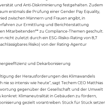
iversität und Anti-Diskriminierung festgehalten. Zudem
aum erstmals die Prüfung einer Gender Pay Equality,
hied zwischen Männern und Frauen angibt, in
rfahren zur Ermittlung und Berichterstattung
nten Mitarbeitenden** zu Compliance-Themen geschult.
nicht zuletzt durch ein ESG-Risiko-Rating von 8,7
nachlässigbares Risiko) von der Rating-Agentur
ergieeffizienz und Dekarbonisierung
tigung der Herausforderungen des Klimawandels
h nie so intensiv wie heute“, sagt Techem CEO Matthias
twortung gegenüber der Gesellschaft und der Umwelt
 konkret: Klimaneutralität in Gebäuden zu fördern,
onisierung gezielt vorantreiben. Stück für Stück setze