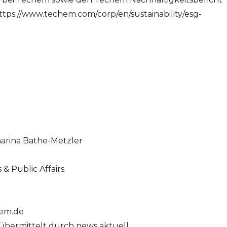
tps://www.techem.com/corp/en/sustainability/esg-
arina
Bathe-Metzler
& Public Affairs
hem.de
übermittelt durch news aktuell