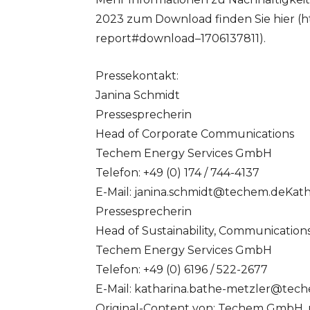
2023 zum Download finden Sie hier (ht
report#download–1706137811).
Pressekontakt:
Janina Schmidt
Pressesprecherin
Head of Corporate Communications
Techem Energy Services GmbH
Telefon: +49 (0) 174 / 744-4137
E-Mail:
janina.schmidt@techem.deKath
Pressesprecherin
Head of Sustainability, Communications 
Techem Energy Services GmbH
Telefon: +49 (0) 6196 / 522-2677
E-Mail:
katharina.bathe-metzler@tec
Original-Content von: Techem GmbH, 