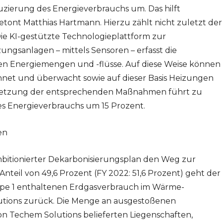
uzierung des Energieverbrauchs um. Das hilft
tont Matthias Hartmann. Hierzu zählt nicht zuletzt der
ie KI-gestützte Technologieplattform zur
gsanlagen – mittels Sensoren – erfasst die
en Energiemengen und -flüsse. Auf diese Weise können
et und überwacht sowie auf dieser Basis Heizungen
Umsetzung der entsprechenden Maßnahmen führt zu
es Energieverbrauchs um 15 Prozent.
en
bitionierter Dekarbonisierungsplan den Weg zur
Anteil von 49,6 Prozent (FY 2022: 51,6 Prozent) geht der
cope 1 enthaltenen Erdgasverbrauch im Wärme-
utions zurück. Die Menge an ausgestoßenen
on Techem Solutions belieferten Liegenschaften,