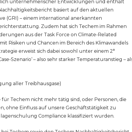
lich unternehmerischer Entwicklungen und enthält
achhaltigkeitsbericht basiert auf den aktuellen
ive (GRI) – einem international anerkannten
erichterstattung. Zudem hat sich Techem im Rahmen
derungen aus der Task Force on Climate-Related
rt mit Risiken und Chancen im Bereich des Klimawandels
ategie erweist sich dabei sowohl unter einem 2°
ase-Szenario‘ – also sehr starker Temperaturanstieg – al
gung aller Treibhausgase)
e für Techem nicht mehr tätig sind, oder Personen, die
en, ohne Einfluss auf unsere Geschäftstätigkeit zu
ndlagenschulung Compliance klassifiziert wurden.
 bei Techem sowie den Techem Nachhaltigkeitsbericht