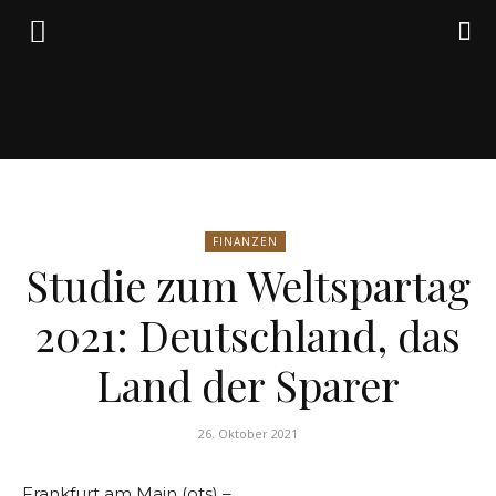
Friedrich
FINANZEN
von
Studie zum Weltspartag
2021: Deutschland, das
Weik
Land der Sparer
26. Oktober 2021
Frankfurt am Main (ots) –