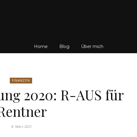
Friedrich
Home
Blog
Über mich
von
FINANZEN
ung 2020: R-AUS für
Rentner
Weik
8. März 2021