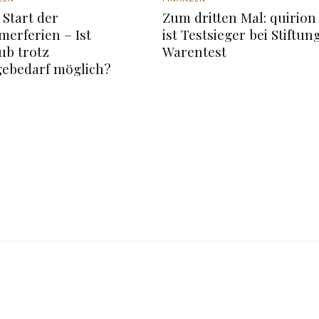
Start der
Zum dritten Mal: quirion
erferien – Ist
ist Testsieger bei Stiftun
ub trotz
Warentest
gebedarf möglich?