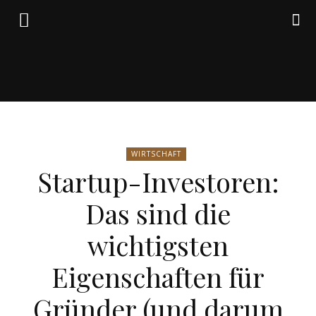
Friedrich
WIRTSCHAFT
von
Startup-Investoren:
Das sind die
Weik
wichtigsten
Eigenschaften für
Gründer (und darum