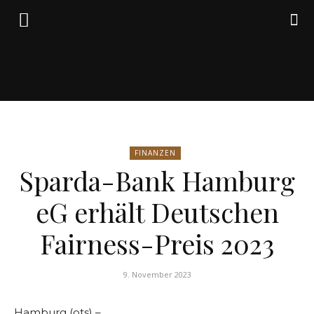
Friedrich
FINANZEN
von
Sparda-Bank Hamburg
eG erhält Deutschen
Weik
Fairness-Preis 2023
9. November 2023
Hamburg (ots) –