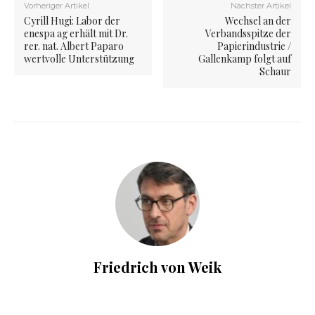
Vorheriger Artikel
Nächster Artikel
Cyrill Hugi: Labor der
Wechsel an der
enespa ag erhält mit Dr.
Verbandsspitze der
rer. nat. Albert Paparo
Papierindustrie /
wertvolle Unterstützung
Gallenkamp folgt auf
Schaur
Friedrich von Weik