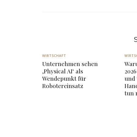
S
WIRTSCHAFT
WIRTS
Unternehmen sehen
War
‚Physical AI‘ als
2026
Wendepunkt für
und
Robotereinsatz
Hand
tun