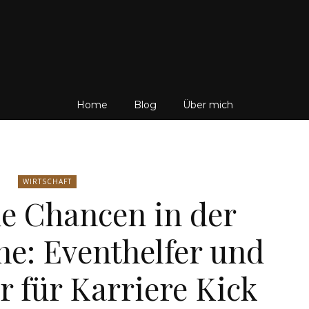
Friedrich
Home
Blog
Über mich
von
WIRTSCHAFT
e Chancen in der
e: Eventhelfer und
Weik
er für Karriere Kick