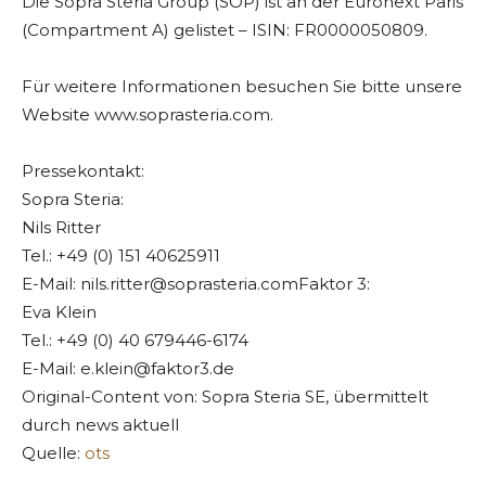
Die Sopra Steria Group (SOP) ist an der Euronext Paris
(Compartment A) gelistet – ISIN: FR0000050809.
Für weitere Informationen besuchen Sie bitte unsere
Website www.soprasteria.com.
Pressekontakt:
Sopra Steria:
Nils Ritter
Tel.: +49 (0) 151 40625911
E-Mail:
nils.ritter@soprasteria.comFaktor
3:
Eva Klein
Tel.: +49 (0) 40 679446-6174
E-Mail:
e.klein@faktor3.de
Original-Content von: Sopra Steria SE, übermittelt
durch news aktuell
Quelle:
ots