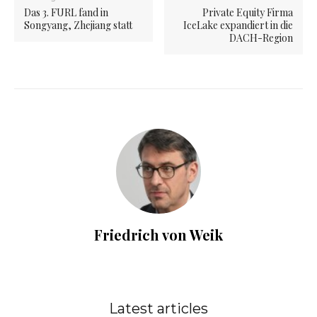
Das 3. FURL fand in
Private Equity Firma
Songyang, Zhejiang statt
IceLake expandiert in die
DACH-Region
Friedrich von Weik
Latest articles