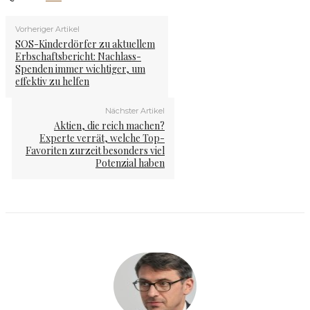
Vorheriger Artikel
SOS-Kinderdörfer zu aktuellem
Erbschaftsbericht: Nachlass-
Spenden immer wichtiger, um
effektiv zu helfen
Nächster Artikel
Aktien, die reich machen?
Experte verrät, welche Top-
Favoriten zurzeit besonders viel
Potenzial haben