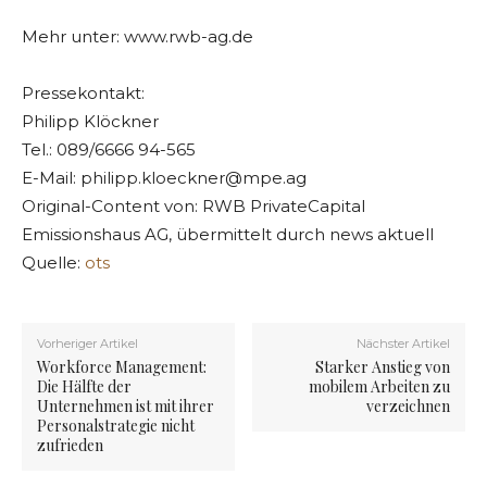
Mehr unter: www.rwb-ag.de
Pressekontakt:
Philipp Klöckner
Tel.: 089/6666 94-565
E-Mail:
philipp.kloeckner@mpe.ag
Original-Content von: RWB PrivateCapital
Emissionshaus AG, übermittelt durch news aktuell
Quelle:
ots
Vorheriger Artikel
Nächster Artikel
Workforce Management:
Starker Anstieg von
Die Hälfte der
mobilem Arbeiten zu
Unternehmen ist mit ihrer
verzeichnen
Personalstrategie nicht
zufrieden