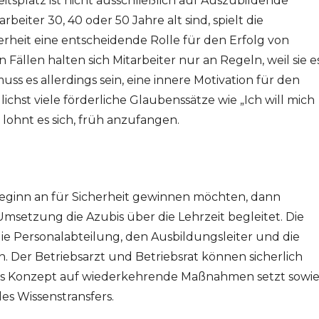
tsplatz ist nicht ausschließlich auf Auszubildende
eiter 30, 40 oder 50 Jahre alt sind, spielt die
erheit eine entscheidende Rolle für den Erfolg von
ällen halten sich Mitarbeiter nur an Regeln, weil sie e
ss es allerdings sein, eine innere Motivation für den
ichst viele förderliche Glaubenssätze wie „Ich will mich
 lohnt es sich, früh anzufangen.
ginn an für Sicherheit gewinnen möchten, dann
 Umsetzung die Azubis über die Lehrzeit begleitet. Die
ie Personalabteilung, den Ausbildungsleiter und die
en. Der Betriebsarzt und Betriebsrat können sicherlich
 das Konzept auf wiederkehrende Maßnahmen setzt sowi
s Wissenstransfers.