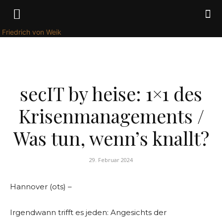
Friedrich von Weik
WIRTSCHAFT
secIT by heise: 1×1 des
Krisenmanagements /
Was tun, wenn’s knallt?
29. Februar 2024
Hannover (ots) –
Irgendwann trifft es jeden: Angesichts der