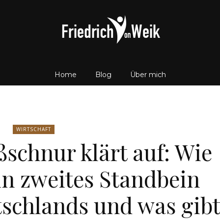
Home
Blog
Über mich
Friedrich
WIRTSCHAFT
schnur klärt auf: Wie
von
ein zweites Standbein
schlands und was gib
Weik