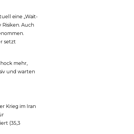
uell eine „Wait-
 Risiken. Auch
rgenommen.
r setzt
Schock mehr,
siv und warten
er Krieg im Iran
ür
ert (35,3