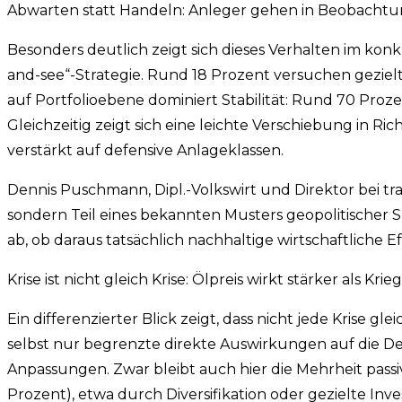
Abwarten statt Handeln: Anleger gehen in Beobach
Besonders deutlich zeigt sich dieses Verhalten im konk
and-see“-Strategie. Rund 18 Prozent versuchen geziel
auf Portfolioebene dominiert Stabilität: Rund 70 Pr
Gleichzeitig zeigt sich eine leichte Verschiebung in Ric
verstärkt auf defensive Anlageklassen.
Dennis Puschmann, Dipl.-Volkswirt und Direktor bei tra
sondern Teil eines bekannten Musters geopolitischer
ab, ob daraus tatsächlich nachhaltige wirtschaftliche E
Krise ist nicht gleich Krise: Ölpreis wirkt stärker als Krieg
Ein differenzierter Blick zeigt, dass nicht jede Krise g
selbst nur begrenzte direkte Auswirkungen auf die Dep
Anpassungen. Zwar bleibt auch hier die Mehrheit passiv 
Prozent), etwa durch Diversifikation oder gezielte Inv