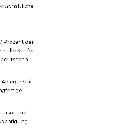
irtschaftliche
,7 Prozent der
nzielle Käufer
er deutschen
 Anleger stabil
gfristige
 Personen in
cksichtigung