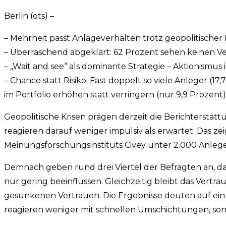
Berlin (ots) –
– Mehrheit passt Anlageverhalten trotz geopolitischer
– Überraschend abgeklärt: 62 Prozent sehen keinen Ve
– „Wait and see“ als dominante Strategie – Aktionismus
– Chance statt Risiko: Fast doppelt so viele Anleger (1
im Portfolio erhöhen statt verringern (nur 9,9 Prozent)
Geopolitische Krisen prägen derzeit die Berichtersta
reagieren darauf weniger impulsiv als erwartet. Das ze
Meinungsforschungsinstituts Civey unter 2.000 Anleger
Demnach geben rund drei Viertel der Befragten an, dass
nur gering beeinflussen. Gleichzeitig bleibt das Vertr
gesunkenen Vertrauen. Die Ergebnisse deuten auf ein V
reagieren weniger mit schnellen Umschichtungen, so