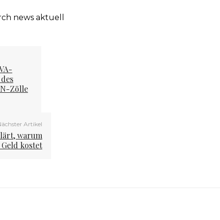
urch news aktuell
IVA-
 des
FN-Zölle
ächster Artikel
lärt, warum
 Geld kostet