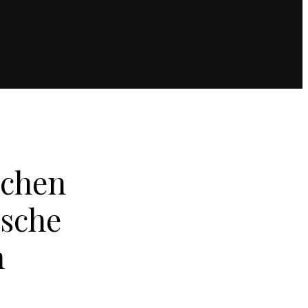
schen
tsche
n