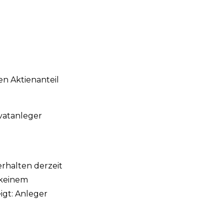
en Aktienanteil
vatanleger
erhalten derzeit
 keinem
igt: Anleger