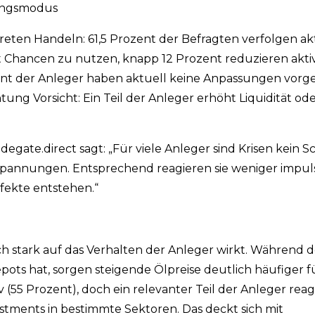
tungsmodus
reten Handeln: 61,5 Prozent der Befragten verfolgen akt
t Chancen zu nutzen, knapp 12 Prozent reduzieren aktiv
ozent der Anleger haben aktuell keine Anpassungen vo
htung Vorsicht: Ein Teil der Anleger erhöht Liquidität ode
degate.direct sagt: „Für viele Anleger sind Krisen kein 
 Spannungen. Entsprechend reagieren sie weniger impul
ffekte entstehen.“
leich stark auf das Verhalten der Anleger wirkt. Während d
ots hat, sorgen steigende Ölpreise deutlich häufiger f
(55 Prozent), doch ein relevanter Teil der Anleger reagi
estments in bestimmte Sektoren. Das deckt sich mit