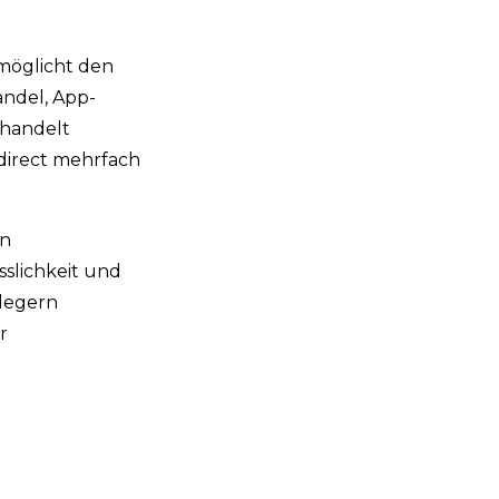
rmöglicht den
andel, App-
ehandelt
.direct mehrfach
en
sslichkeit und
nlegern
r