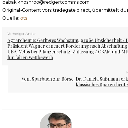
babak.khoshroo@redgertcomms.com
Original-Content von: tradegate.direct, übermittelt d
Quelle:
ots
Vorheriger Artikel
Agrarchemie: Geringes Wachstum, große Unsicherheit / 
Präsident Wagner erneuert Forderung nach Abschaffung
UBA-Vetos bei Pflanzenschutz-Zulassung / CBAM und M
für fairen Wettbewerb
N
Vom Sparbuch zur Börse: Dr. Daniela Sußmann erk
klassisches Sparen heute