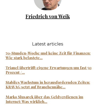
Friedrich von Weik
Latest articles
70-Stunden-Woche und keine Zeit für Finanzen:
Wie stark belastete...
Trianel übertrifft eigene Erwartungen um fast 50
Prozent /...
Stabiles Wachstum in herausfordernden Zeiten:
KRAVAG setzt auf Branchennähe...
Marko Slusarek über das Geldverdienen im
Internet: Was wirklich...