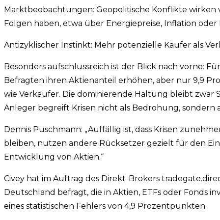
Marktbeobachtungen: Geopolitische Konflikte wirken vo
Folgen haben, etwa über Energiepreise, Inflation oder 
Antizyklischer Instinkt: Mehr potenzielle Käufer als Ve
Besonders aufschlussreich ist der Blick nach vorne: Fü
Befragten ihren Aktienanteil erhöhen, aber nur 9,9 Proz
wie Verkäufer. Die dominierende Haltung bleibt zwar St
Anleger begreift Krisen nicht als Bedrohung, sondern a
Dennis Puschmann: „Auffällig ist, dass Krisen zunehme
bleiben, nutzen andere Rücksetzer gezielt für den Einst
Entwicklung von Aktien.“
Civey hat im Auftrag des Direkt-Brokers tradegate.di
Deutschland befragt, die in Aktien, ETFs oder Fonds in
eines statistischen Fehlers von 4,9 Prozentpunkten.