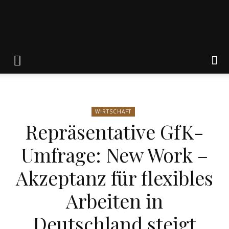
Friedrich
von
WIRTSCHAFT
Repräsentative GfK-
Weik
Umfrage: New Work –
Akzeptanz für flexibles
Arbeiten in
Deutschland steigt