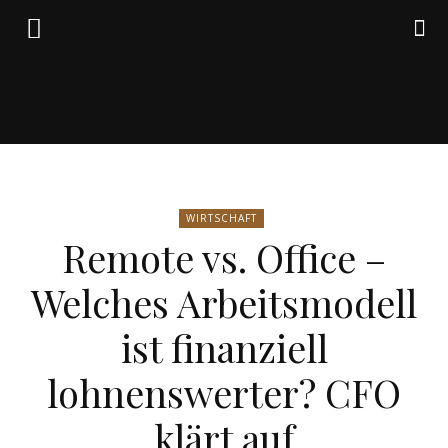
Friedrich
WIRTSCHAFT
von
Remote vs. Office –
Welches Arbeitsmodell
Weik
ist finanziell
lohnenswerter? CFO
klärt auf