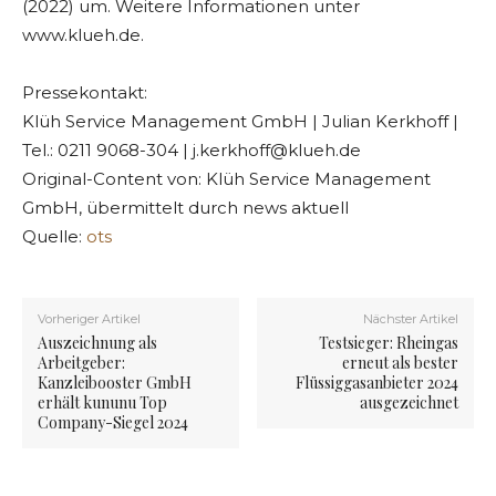
(2022) um. Weitere Informationen unter
www.klueh.de.
Pressekontakt:
Klüh Service Management GmbH | Julian Kerkhoff |
Tel.: 0211 9068-304 |
j.kerkhoff@klueh.de
Original-Content von: Klüh Service Management
GmbH, übermittelt durch news aktuell
Quelle:
ots
Vorheriger Artikel
Nächster Artikel
Auszeichnung als
Testsieger: Rheingas
Arbeitgeber:
erneut als bester
Kanzleibooster GmbH
Flüssiggasanbieter 2024
erhält kununu Top
ausgezeichnet
Company-Siegel 2024