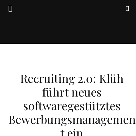
Friedrich
WIRTSCHAFT
von
Recruiting 2.0: Klüh
führt neues
Weik
softwaregestütztes
Bewerbungsmanagemen
t ein