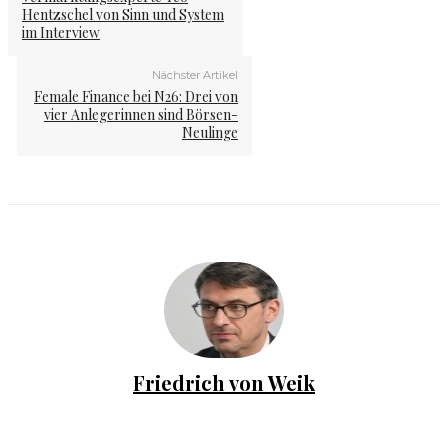
Hentzschel von Sinn und System
im Interview
Nächster Artikel
Female Finance bei N26: Drei von
vier Anlegerinnen sind Börsen-
Neulinge
Friedrich von Weik