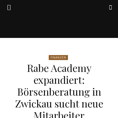
Friedrich
FINANZEN
von
Rabe Academy
expandiert:
Weik
Börsenberatung in
Zwickau sucht neue
Mitarbeiter