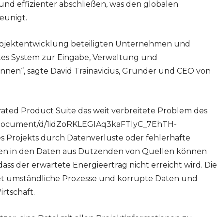
 und effizienter abschließen, was den globalen
eunigt.
er Projektentwicklung beteiligten Unternehmen und
ertes System zur Eingabe, Verwaltung und
nen“, sagte David Trainavicius, Gründer und CEO von
rated Product Suite das weit verbreitete Problem des
om/document/d/1idZoRKLEGIAq3kaFTlyC_7EhTH-
nes Projekts durch Datenverluste oder fehlerhafte
ten in den Daten aus Dutzenden von Quellen können
ss der erwartete Energieertrag nicht erreicht wird. Die
et umständliche Prozesse und korrupte Daten und
rtschaft.