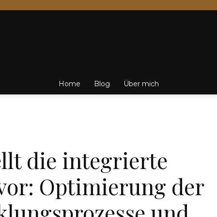
Friedrich
Home
Blog
Über mich
von
WIRTSCHAFT
llt die integrierte
vor: Optimierung der
Weik
klungsprozesse und