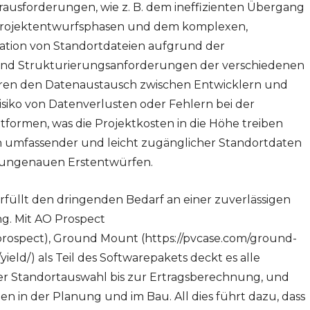
rausforderungen, wie z. B. dem ineffizienten Übergang
 Projektentwurfsphasen und dem komplexen,
ation von Standortdateien aufgrund der
und Strukturierungsanforderungen der verschiedenen
ren den Datenaustausch zwischen Entwicklern und
siko von Datenverlusten oder Fehlern bei der
formen, was die Projektkosten in die Höhe treiben
n umfassender und leicht zugänglicher Standortdaten
 ungenauen Erstentwürfen.
rfüllt den dringenden Bedarf an einer zuverlässigen
ng. Mit AO Prospect
-prospect), Ground Mount (https://pvcase.com/ground-
ield/) als Teil des Softwarepakets deckt es alle
er Standortauswahl bis zur Ertragsberechnung, und
en in der Planung und im Bau. All dies führt dazu, dass