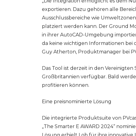
„Die Integration ermöglicht es dem Nut
exportieren. Dazu gehören alle Bereiche,
Ausschlussbereiche wie Umweltzonen
platziert werden kann. Der Ground Mo
in ihrer AutoCAD-Umgebung importiere
da keine wichtigen Informationen bei 
Guy Atherton, Produktmanager bei PV
Das Tool ist derzeit in den Vereinigte
Großbritannien verfügbar. Bald werde
profitieren können.
Eine preisnominierte Lösung
Die integrierte Produktsuite von PVcas
„The Smarter E AWARD 2024“ nominiert,
Lösung erhielt Lob für ihre innovative I