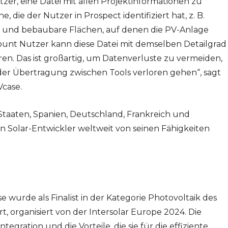
zer, eine Datei mit allen Projektinformationen zu
 die der Nutzer in Prospect identifiziert hat, z. B.
 und bebaubare Flächen, auf denen die PV-Anlage
unt Nutzer kann diese Datei mit demselben Detailgrad
n. Das ist großartig, um Datenverluste zu vermeiden,
der Übertragung zwischen Tools verloren gehen“, sagt
case.
n Staaten, Spanien, Deutschland, Frankreich und
n Solar-Entwickler weltweit von seinen Fähigkeiten
e wurde als Finalist in der Kategorie Photovoltaik des
 organisiert von der Intersolar Europe 2024. Die
ntegration und die Vorteile, die sie für die effiziente