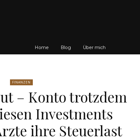
Friedrich
Home
Blog
Über mich
von
FINANZEN
 gut – Konto trotzdem
diesen Investments
Weik
rzte ihre Steuerlast