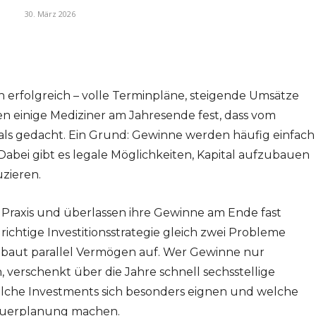
30. März 2026
ch erfolgreich – volle Terminpläne, steigende Umsätze
en einige Mediziner am Jahresende fest, dass vom
 als gedacht. Ein Grund: Gewinne werden häufig einfach
t. Dabei gibt es legale Möglichkeiten, Kapital aufzubauen
uzieren.
e Praxis und überlassen ihre Gewinne am Ende fast
richtige Investitionsstrategie gleich zwei Probleme
nd baut parallel Vermögen auf. Wer Gewinne nur
en, verschenkt über die Jahre schnell sechsstellige
elche Investments sich besonders eignen und welche
teuerplanung machen.