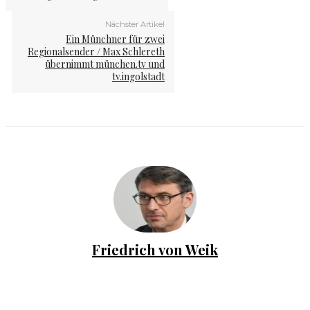
Nächster Artikel
Ein Münchner für zwei
Regionalsender / Max Schlereth
übernimmt münchen.tv und
tv.ingolstadt
Friedrich von Weik