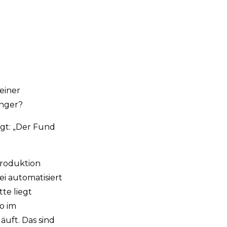
einer
anger?
agt: „Der Fund
produktion
i automatisiert
tte liegt
o im
äuft. Das sind