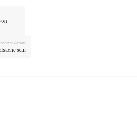
von
ächster Artikel
efsache sein