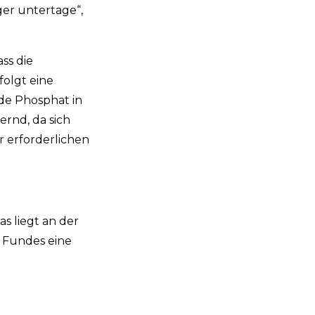
ger untertage“,
ss die
olgt eine
nde Phosphat in
ernd, da sich
r erforderlichen
s liegt an der
n Fundes eine