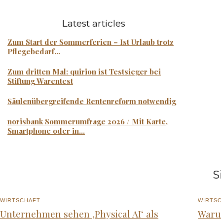
Latest articles
Zum Start der Sommerferien – Ist Urlaub trotz
Pflegebedarf...
Zum dritten Mal: quirion ist Testsieger bei
Stiftung Warentest
Säulenübergreifende Rentenreform notwendig
norisbank Sommerumfrage 2026 / Mit Karte,
Smartphone oder in...
S
WIRTSCHAFT
WIRTS
Unternehmen sehen ‚Physical AI‘ als
Waru