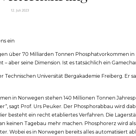
12. Juli 2023
ns ein
en über 70 Milliarden Tonnen Phosphatvorkommen in 
t – aber seine Dimension. Ist es tatsächlich ein Gamech
er Technischen Universität Bergakademie Freiberg. Er s
men in Norwegen stehen 140 Millionen Tonnen Jahres
“, sagt Prof. Urs Peuker. Der Phosphorabbau wird dabe
ier besteht ein recht etabliertes Verfahren. Die Lagerstä
man keinen Tagebau mehr machen. Phosphorerz wird als
r. Wobei es in Norwegen bereits alles automatisiert abl