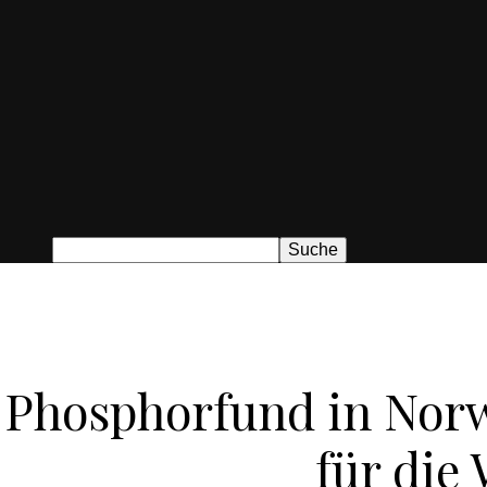
Phosphorfund in Norw
für die