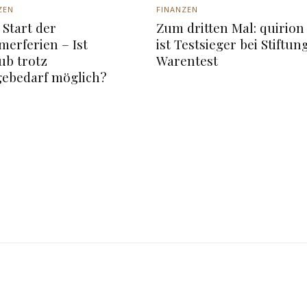
ZEN
FINANZEN
Start der
Zum dritten Mal: quirion
erferien – Ist
ist Testsieger bei Stiftun
ub trotz
Warentest
gebedarf möglich?