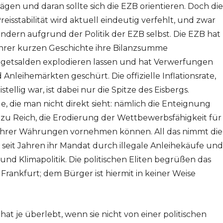
rägen und daran sollte sich die EZB orientieren. Doch die
Preisstabilität wird aktuell eindeutig verfehlt, und zwar
dern aufgrund der Politik der EZB selbst. Die EZB hat
n ihrer kurzen Geschichte ihre Bilanzsumme
Targetsalden explodieren lassen und hat Verwerfungen
Anleihemärkten geschürt. Die offizielle Inflationsrate,
stellig war, ist dabei nur die Spitze des Eisbergs.
e, die man nicht direkt sieht: nämlich die Enteignung
 zu Reich, die Erodierung der Wettbewerbsfähigkeit für
 ihrer Währungen vornehmen können. All das nimmt die
et seit Jahren ihr Mandat durch illegale Anleihekäufe und
und Klimapolitik. Die politischen Eliten begrüßen das
Frankfurt; dem Bürger ist hiermit in keiner Weise
t je überlebt, wenn sie nicht von einer politischen