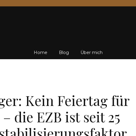
Friedrich
Home
Blog
Über mich
von
FINANZEN
er: Kein Feiertag für
– die EZB ist seit 25
Weik
stabilisierungsfaktor