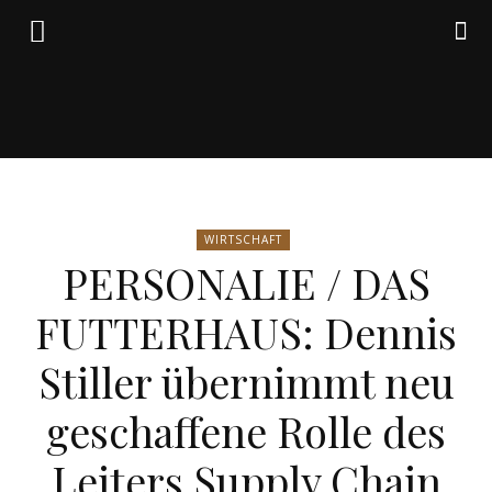
Friedrich
WIRTSCHAFT
von
PERSONALIE / DAS
FUTTERHAUS: Dennis
Weik
Stiller übernimmt neu
geschaffene Rolle des
Leiters Supply Chain