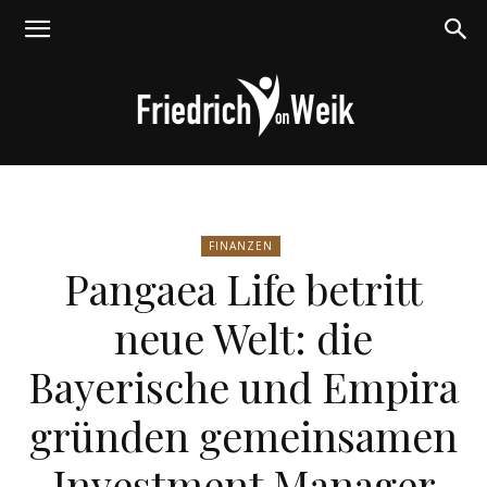
Friedrich
FINANZEN
Pangaea Life betritt
von
neue Welt: die
Bayerische und Empira
Weik
gründen gemeinsamen
Investment Manager