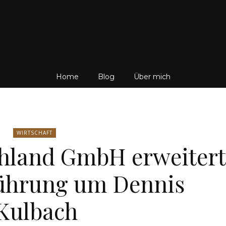
Friedrich
Home
Blog
Über mich
von
WIRTSCHAFT
hland GmbH erweitert
führung um Dennis
Weik
Kulbach