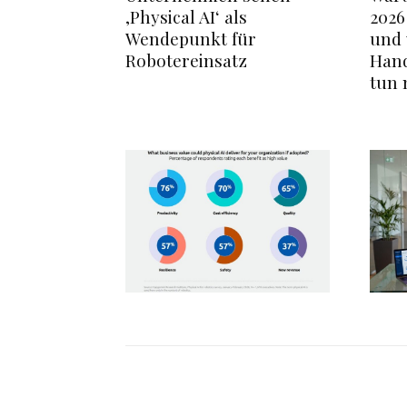
‚Physical AI‘ als
2026
Wendepunkt für
und
Robotereinsatz
Hand
tun