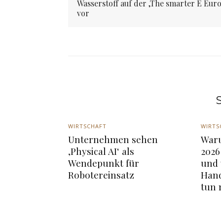
Wasserstoff auf der ‚The smarter E Eur
vor
S
WIRTSCHAFT
WIRTS
Unternehmen sehen
War
‚Physical AI‘ als
2026
Wendepunkt für
und
Robotereinsatz
Hand
tun