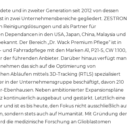
dete und in zweiter Generation seit 2012 von dessen
 ist in zwei Unternehmensbereiche gegliedert. ZESTRON
en Reinigungslösungen und als Partner für
n Dependancen in den USA, Japan, China, Malaysia und
bekannt. Der Bereich „Dr. Wack Premium Pflege“ ist in
und Fahrradpflege mit den Marken A1, P21-S, CW 1:100,
er der führenden Anbieter. Darüber hinaus verfügt man
rnehmen das sich auf die Optimierung von
hen Abläufen mittels 3D-Tracking (RTLS) spezialisiert
iter in der Unternehmensgruppe beschäftigt, davon 210
ar-Ebenhausen. Neben ambitionierter Expansionspläne
z kontinuierlich ausgebaut und gestärkt. Letztlich eine
nd ist es bis heute, den Fokus nicht ausschließlich au
en, sondern stets auch auf Humanität. Mit Gründung der
ird die medizinische Forschung an Glioblastomen