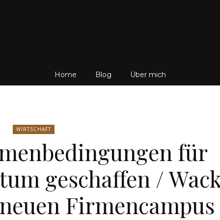
Friedrich
Home
Blog
Über mich
von
WIRTSCHAFT
hmenbedingungen für
tum geschaffen / Wac
Weik
t neuen Firmencampus