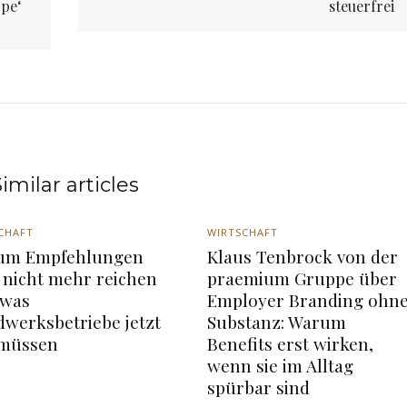
ope‘
steuerfrei
imilar articles
CHAFT
WIRTSCHAFT
um Empfehlungen
Klaus Tenbrock von der
 nicht mehr reichen
praemium Gruppe über
 was
Employer Branding ohn
werksbetriebe jetzt
Substanz: Warum
 müssen
Benefits erst wirken,
wenn sie im Alltag
spürbar sind