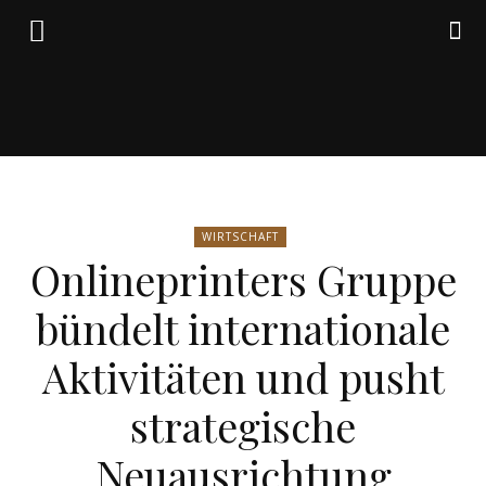
Friedrich
WIRTSCHAFT
von
Onlineprinters Gruppe
bündelt internationale
Weik
Aktivitäten und pusht
strategische
Neuausrichtung