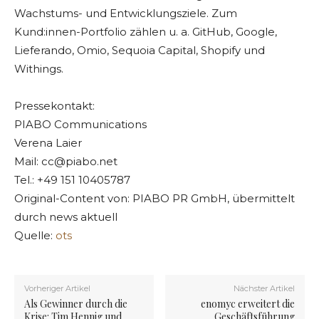
Wachstums- und Entwicklungsziele. Zum
Kund:innen-Portfolio zählen u. a. GitHub, Google,
Lieferando, Omio, Sequoia Capital, Shopify und
Withings.
Pressekontakt:
PIABO Communications
Verena Laier
Mail:
cc@piabo.net
Tel.: +49 151 10405787
Original-Content von: PIABO PR GmbH, übermittelt
durch news aktuell
Quelle:
ots
Vorheriger Artikel
Nächster Artikel
Als Gewinner durch die
enomyc erweitert die
Krise: Tim Hennig und
Geschäftsführung