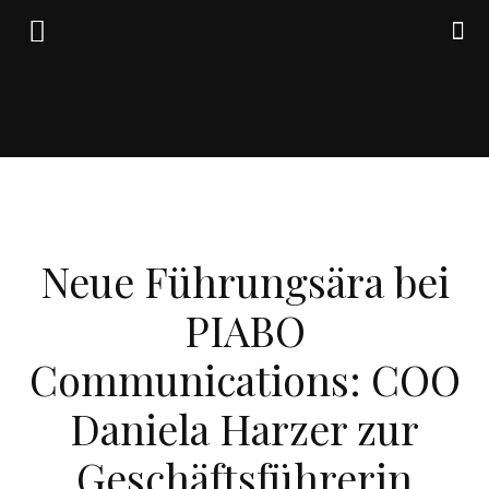
Friedrich
WIRTSCHAFT
von
Neue Führungsära bei
PIABO
Weik
Communications: COO
Daniela Harzer zur
Geschäftsführerin