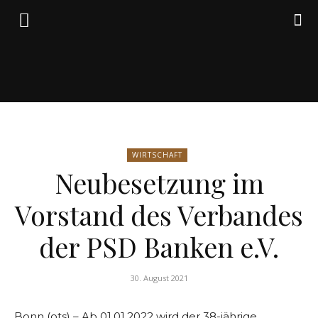
Friedrich
WIRTSCHAFT
von
Neubesetzung im
Vorstand des Verbandes
Weik
der PSD Banken e.V.
30. August 2021
Bonn (ots) – Ab 01.01.2022 wird der 38-jährige